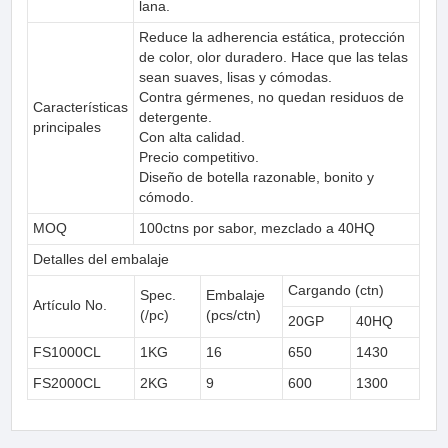
lana.
Reduce la adherencia estática, protección
de color, olor duradero. Hace que las telas
sean suaves, lisas y cómodas.
Contra gérmenes, no quedan residuos de
Características
detergente.
principales
Con alta calidad.
Precio competitivo.
Diseño de botella razonable, bonito y
cómodo.
MOQ
100ctns por sabor, mezclado a 40HQ
Detalles del embalaje
Cargando (ctn)
Spec.
Embalaje
Artículo No.
(/pc)
(pcs/ctn)
20GP
40HQ
FS1000CL
1KG
16
650
1430
FS2000CL
2KG
9
600
1300