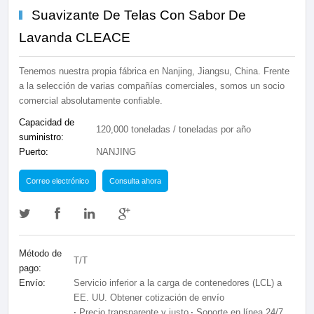
Suavizante De Telas Con Sabor De
Lavanda CLEACE
Tenemos nuestra propia fábrica en Nanjing, Jiangsu, China. Frente
a la selección de varias compañías comerciales, somos un socio
comercial absolutamente confiable.
Capacidad de
120,000 toneladas / toneladas por año
suministro:
Puerto:
NANJING
Correo electrónico
Consulta ahora
Método de
T/T
pago:
Envío:
Servicio inferior a la carga de contenedores (LCL) a
EE. UU. Obtener cotización de envío
·
Precio transparente y justo
·
Soporte en línea 24/7