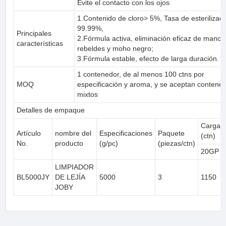
Evite el contacto con los ojos
1.Contenido de cloro> 5%, Tasa de esterilizac
99.99%,
Principales
2.Fórmula activa, eliminación eficaz de manc
características
rebeldes y moho negro;
3.Fórmula estable, efecto de larga duración.
1 contenedor, de al menos 100 ctns por
MOQ
especificación y aroma, y se aceptan contene
mixtos
Detalles de empaque
Cargan
Artículo
nombre del
Especificaciones
Paquete
(ctn)
No.
producto
(g/pc)
(piezas/ctn)
20GP
LIMPIADOR
BL5000JY
DE LEJÍA
5000
3
1150
JOBY