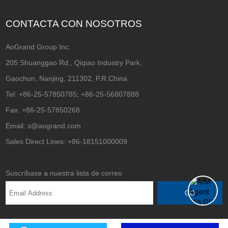
CONTACTA CON NOSOTROS
AoGrand Group Inc.
205 Shuanggao Rd., Qiqiao Industry Park,
Gaochun, Nanjing, 211302, P.R.China
Tel: +86-25-57850785; +86-25-56807888
Fax: +86-25-57850268
Email: s@aogrand.com
Sales Direct Lines: +86-18151000009
Suscríbase a nuestra lista de correo
GO