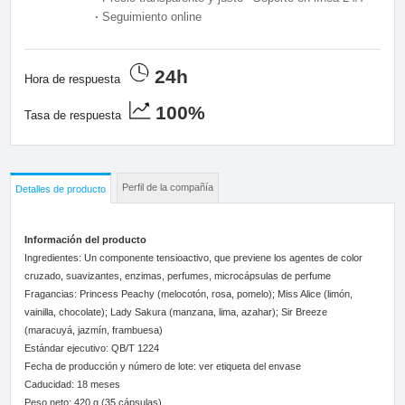
·
Seguimiento online
24h
Hora de respuesta
100%
Tasa de respuesta
Perfil de la compañía
Detalles de producto
Información del producto
Ingredientes: Un componente tensioactivo, que previene los agentes de color
cruzado, suavizantes, enzimas, perfumes, microcápsulas de perfume
Fragancias: Princess Peachy (melocotón, rosa, pomelo); Miss Alice (limón,
vainilla, chocolate); Lady Sakura (manzana, lima, azahar); Sir Breeze
(maracuyá, jazmín, frambuesa)
Estándar ejecutivo: QB/T 1224
Fecha de producción y número de lote: ver etiqueta del envase
Caducidad: 18 meses
Peso neto: 420 g (35 cápsulas)