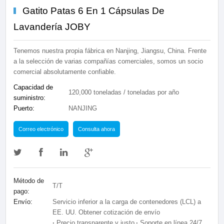
Gatito Patas 6 En 1 Cápsulas De
Lavandería JOBY
Tenemos nuestra propia fábrica en Nanjing, Jiangsu, China. Frente
a la selección de varias compañías comerciales, somos un socio
comercial absolutamente confiable.
Capacidad de
120,000 toneladas / toneladas por año
suministro:
Puerto:
NANJING
Correo electrónico
Consulta ahora
Método de
T/T
pago:
Envío:
Servicio inferior a la carga de contenedores (LCL) a
EE. UU. Obtener cotización de envío
·
Precio transparente y justo
·
Soporte en línea 24/7