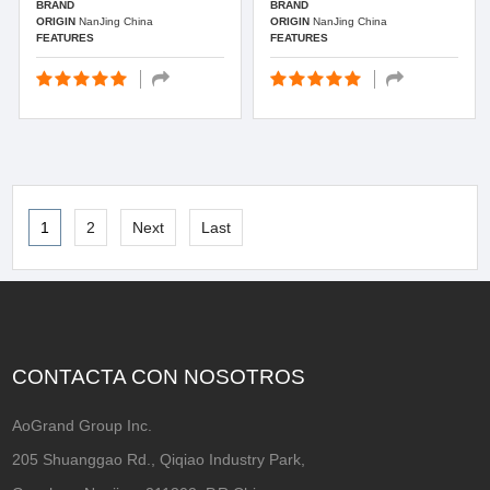
BRAND
BRAND
ORIGIN
NanJing China
ORIGIN
NanJing China
FEATURES
FEATURES
1
2
Next
Last
CONTACTA CON NOSOTROS
AoGrand Group Inc.
205 Shuanggao Rd., Qiqiao Industry Park,