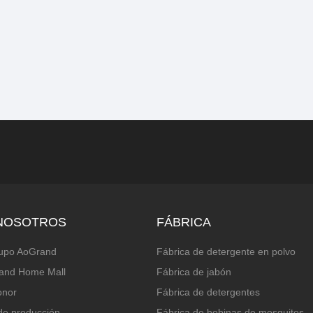
NOSOTROS
FÁBRICA
rupo AoGrand
Fábrica de detergente en polvo
and Home Mall
Fábrica de jabón
onor
Fábrica de detergentes
de producción
Fábrica de bobinas de mosquitos