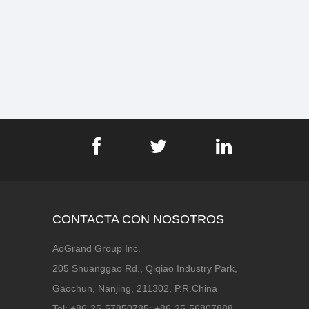
CONTACTA CON NOSOTROS
AoGrand Group Inc.
205 Shuanggao Rd., Qiqiao Industry Park,
Gaochun, Nanjing, 211302, P.R.China
Tel: +86-25-57850785; +86-25-56807888