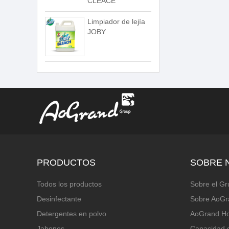
CLEACE
Limpiador de lejía
JOBY
PRODUCTOS
SOBRE 
Todos los productos
Sobre el G
Desinfectante
Sobre AoGr
Detergentes en polvo
AoGrand H
Jabones
Capacidad 