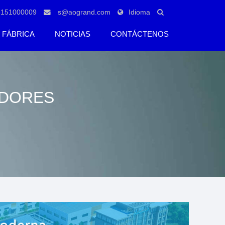
8151000009
s@aogrand.com
Idioma
FÁBRICA
NOTICIAS
CONTÁCTENOS
IDORES