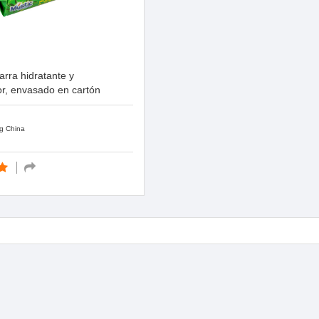
rra hidratante y
r, envasado en cartón
g China