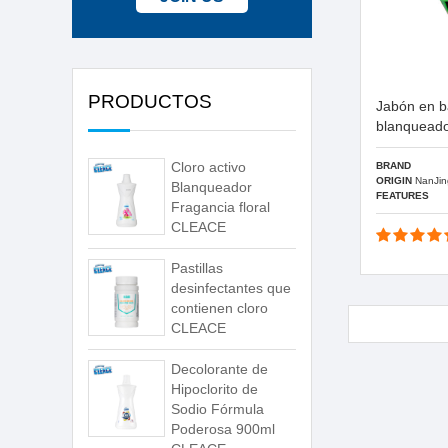
PRODUCTOS
Jabón en ba
blanqueado
Cloro activo
BRAND
ORIGIN
NanJin
Blanqueador
FEATURES
Fragancia floral
CLEACE
Pastillas
desinfectantes que
contienen cloro
CLEACE
Decolorante de
Hipoclorito de
Sodio Fórmula
Poderosa 900ml