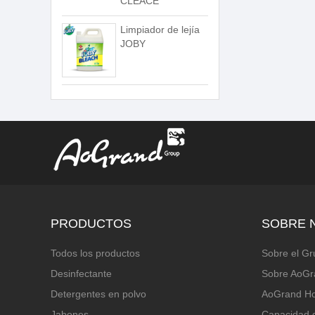
CLEACE
Limpiador de lejía
JOBY
PRODUCTOS
SOBRE 
Todos los productos
Sobre el G
Desinfectante
Sobre AoGr
Detergentes en polvo
AoGrand H
Jabones
Capacidad 