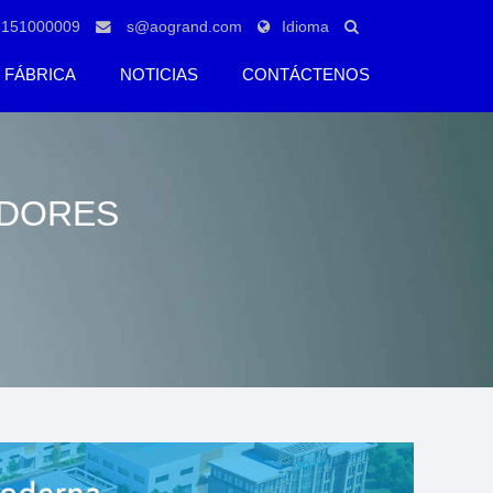
8151000009
s@aogrand.com
Idioma
FÁBRICA
NOTICIAS
CONTÁCTENOS
IDORES