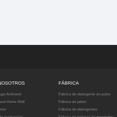
NOSOTROS
FÁBRICA
rupo AoGrand
Fábrica de detergente en polvo
and Home Mall
Fábrica de jabón
onor
Fábrica de detergentes
de producción
Fábrica de bobinas de mosquitos