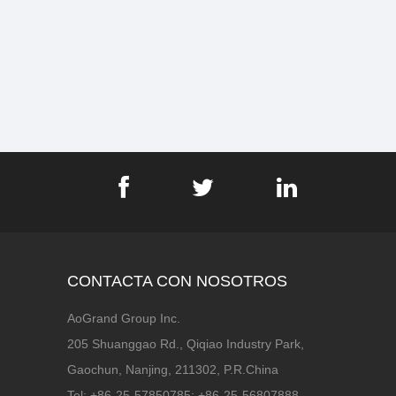
CONTACTA CON NOSOTROS
AoGrand Group Inc.
205 Shuanggao Rd., Qiqiao Industry Park,
Gaochun, Nanjing, 211302, P.R.China
Tel: +86-25-57850785; +86-25-56807888